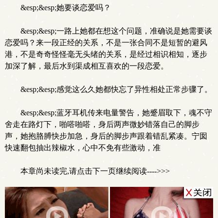
&esp;&esp;她要谈恋爱吗？
&esp;&esp;一路上她都在想这个问题，准确说是她需要谈
恋爱吗？来一段正经的关系，不是一张合同不是短暂的避风
港，不是奇奇怪怪毫无头绪的关系，是经过相识相知，逐步
加深了解，最后水到渠成相互喜欢的一段恋爱。
&esp;&esp;感觉这么久她都快忘了异性相处正常步骤了。
&esp;&esp;蓝牙耳机传来电量警告，她蹙眉取下，魂不守
舍走在路灯下，啪嗒啪嗒，身后两声微妙错落自己的脚步
声，她抱胳膊快步加急，身后的脚步声跟着错乱紧凑。宁囡
快速翻包抽出辣椒水，心中不免有些激动，准
本章尚未读完,请点击下一页继续阅读---->>>