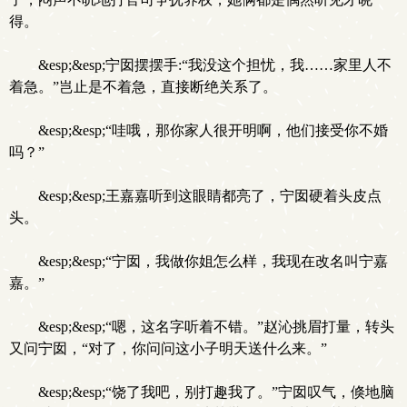
得。
&esp;&esp;宁囡摆摆手:“我没这个担忧，我……家里人不
着急。”岂止是不着急，直接断绝关系了。
&esp;&esp;“哇哦，那你家人很开明啊，他们接受你不婚
吗？”
&esp;&esp;王嘉嘉听到这眼睛都亮了，宁囡硬着头皮点
头。
&esp;&esp;“宁囡，我做你姐怎么样，我现在改名叫宁嘉
嘉。”
&esp;&esp;“嗯，这名字听着不错。”赵沁挑眉打量，转头
又问宁囡，“对了，你问问这小子明天送什么来。”
&esp;&esp;“饶了我吧，别打趣我了。”宁囡叹气，倏地脑