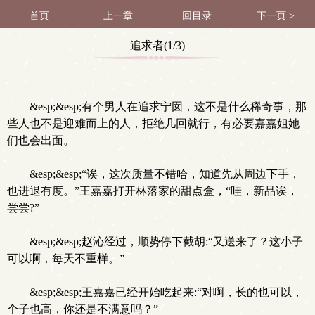
首页
上一章
回目录
下一页 >
追求者(1/3)
&esp;&esp;有个男人在追求宁囡，这不是什么稀奇事，那
些人也不是迎难而上的人，拒绝几回就行，有必要嘉嘉姐她
们也会出面。
&esp;&esp;“诶，这次质量不错哈，知道先从周边下手，
也进退有度。”王嘉嘉打开林落家的甜点盒，“哇，新品诶，
尝尝?”
&esp;&esp;赵沁经过，顺势停下截胡:“又送来了？这小子
可以啊，每天不重样。”
&esp;&esp;王嘉嘉已经开始吃起来:“对啊，长的也可以，
个子也高，你还是不满意吗？”