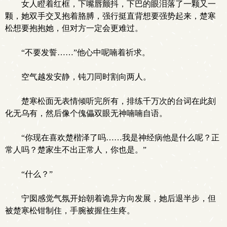
女人瞪着红框，下嘴唇颤抖，下巴的眼泪落了一颗又一
颗，她双手交叉抱着胳膊，强行挺直背想要强势起来，楚寒
松想要抱抱她，但对方一定会更难过。
“不要发誓……”他心中呢喃着祈求。
空气越发安静，钝刀同时割向两人。
楚寒松面无表情倾听完所有，排练千万次的台词在此刻
化无乌有，然后像个傀儡双眼无神喃喃自语。
“你现在喜欢楚楷泽了吗……我是神经病他是什么呢？正
常人吗？楚家生不出正常人，你也是。”
“什么？”
宁囡感觉气氛开始朝着诡异方向发展，她后退半步，但
被楚寒松钳制住，手腕被握住生疼。