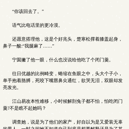
“你该回去了。”
语气比电话里的更冷漠。
还愿意搭理他，这是个好兆头，楚寒松撑着膝盖起身，
鼻子一酸:“我腿麻了……”
宁囡撇了他一眼，什么也没说给他吃了个闭门羹。
往日优越的比例畸变，蜷缩在鱼眼之中，头大个子小，
单手抱着胳膊，死咬下嘴唇鼻尖通红，欲哭无泪，双眼却发
亮发光。
江山易改本性难移，小时候解剖兔子都不怕，怕吃闭门
羹?不是瞧不起她吗？
调查她，说是为了他们的家产，好自以为是又爱装无辜
的男人，一时之间她不知道自己到底是想要解释还是为了其