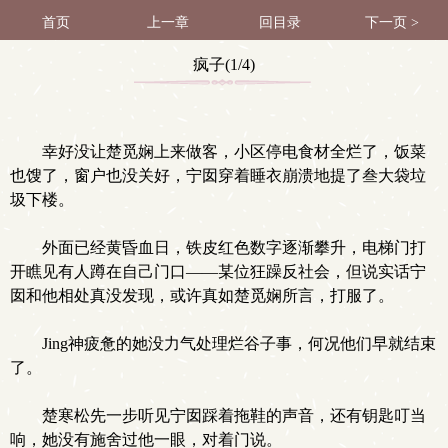
首页
上一章
回目录
下一页 >
疯子(1/4)
幸好没让楚觅娴上来做客，小区停电食材全烂了，饭菜
也馊了，窗户也没关好，宁囡穿着睡衣崩溃地提了叁大袋垃
圾下楼。
外面已经黄昏血日，铁皮红色数字逐渐攀升，电梯门打
开瞧见有人蹲在自己门口——某位狂躁反社会，但说实话宁
囡和他相处真没发现，或许真如楚觅娴所言，打服了。
Jing神疲惫的她没力气处理烂谷子事，何况他们早就结束
了。
楚寒松先一步听见宁囡踩着拖鞋的声音，还有钥匙叮当
响，她没有施舍过他一眼，对着门说。