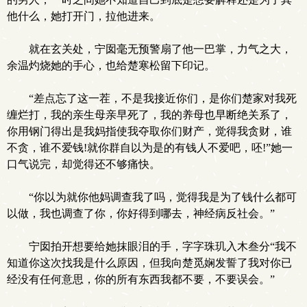
他什么，她打开门，拉他进来。
就在玄关处，宁囡毫无预警扇了他一巴掌，力气之大，
余温灼烧她的手心，也给楚寒松留下印记。
“差点忘了这一茬，不是我接近你们，是你们楚家对我死
缠烂打，我的亲生母亲早死了，我的养母也早断绝关系了，
你用钢门得出是我妈指使我夺取你们财产，觉得我贪财，谁
不贪，谁不爱钱!就你群自以为是的有钱人不爱吧，呸!”她一
口气说完，却觉得还不够痛快。
“你以为就你他妈调查我了吗，觉得我是为了钱什么都可
以做，我也调查了你，你好得到哪去，神经病反社会。”
宁囡拍开想要给她抹眼泪的手，字字珠玑入木叁分“我不
.
知道你这次找我是什么原因，但我向楚觅娴发誓了我对你已
经没有任何意思，你的所有东西我都不要，不要误会。”