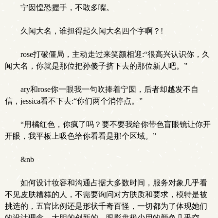
宁囡惶恐握手，不敢多嘴。
久闻大名，谁担得起久闻大名四个字啊？!
rose打破僵局，主动走过来笑颜相迎:“很高兴认识你，久
闻大名，你就是那位把孙傻子挤下去的那位新人吧。”
ary和rose你一眼我一句吹捧着宁囡，后者却越发不自
信，jessica看不下去:“你们两个消停点。”
“用橘红色，你疯了吗？要不要我给你带色盲眼镜让你开
开眼，我平板上吸色给你看看是那个区域。”
&nb
如何设计妆容和沟通占据大多数时间，服务对象几乎看
不见皮肤糟糕的人，不需要询问对方肤质和要求，模特是被
挑选的，五官比例还是形状千奇百怪，一切都为了体现她们
的设计理念，大胆的创新的，眼影盘极少用的颜色几乎空