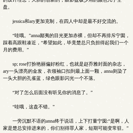
盘。
jessica和ary更加克制，在四人中却是最不好交流的。
“哇哦。”anna鄙夷的目光更加赤裸，但却不再排斥宁囡，
踩着高跟鞋凑近，“希望如此，毕竟楚总只负担得起我们一个
月的费用。”
sp; rose打扮艳丽偏好粉红，也就是赵乔雅封面的杂志，
ary一头漂亮的金发，衣领袖口扣到最上面一颗，anna则染了
一头大胆的孔雀蓝，绿色眼影闪光一个不落。
“对了怎么后面没有听见你的消息了。”
“哇哦，这盘不错。”
一旁沉默不语的anna终于说话，上下打量宁囡:“是啊，人
家是楚总安排进来的，你们别得罪人家，短期可能变常驻。”