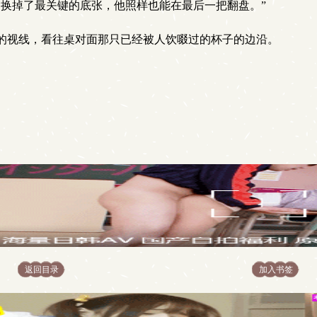
偷换掉了最关键的底张，他照样也能在最后一把翻盘。”
的视线，看往桌对面那只已经被人饮啜过的杯子的边沿。
返回目录
加入书签