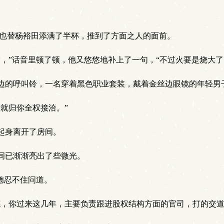
，也替杨裕田添满了半杯，推到了方面之人的面前。
，”话音里顿了顿，他又悠悠地补上了一句，“不过火要是烧大了
边的呼叫铃，一名穿着黑色职业套装，戴着金丝边眼镜的年轻男
就归你全权接洽。”
起身离开了房间。
间已渐渐亮出了些微光。
德忍不住问道。
德，你过来这几年，主要负责跟进股权结构方面的官司，打的交道