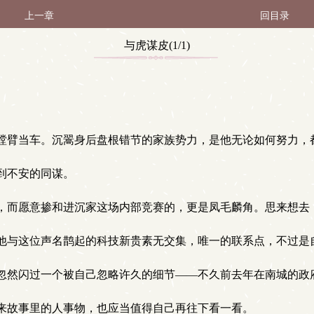
上一章
回目录
与虎谋皮(1/1)
螳臂当车。沉翯身后盘根错节的家族势力，是他无论如何努力，
到不安的同谋。
，而愿意掺和进沉家这场内部竞赛的，更是凤毛麟角。思来想去
他与这位声名鹊起的科技新贵素无交集，唯一的联系点，不过是
忽然闪过一个被自己忽略许久的细节——不久前去年在南城的政
来故事里的人事物，也应当值得自己再往下看一看。