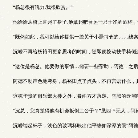
“杨总很有魄力,我很欣赏。”
他徐徐从椅上直起了身子,他拿起吧台另一只干净的酒杯
“既然如此，我可以给你提供一些关于小翯持仓的……线索
沉峤不再给杨裕田更多思考的时间，随即便按动扶手椅侧
“这位是杨总。他要做的事情…需要一些帮助，阿德，之后
阿德不动声色地弯身，杨裕田点了点头，不再言语什么，
这栋华贵的俱乐部大楼之外，暴雨方才落定、乌黑的云层
“沉总，您真觉得他有机会扳倒二公子？”见四下无人，阿
沉峤端起杯子，浅色的玻璃杯映出他平静如深潭的眼“阿