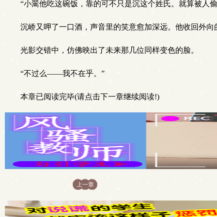
“小翯他吃这碗饭，靠的可不只是沉这个姓氏。就算被人
沉峤又呷了一口酒，声音里的笑意愈加深远。他收回外向
光影交错中，仿佛映出了未来那几位同样变色的脸。
“不过么——我不在乎。”
本章已阅读完毕(请点击下一章继续阅读!)
上一章