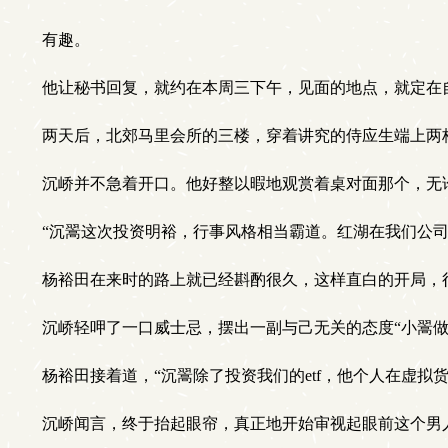
有趣。
他让秘书回复，就约在本周三下午，见面的地点，就定在
两天后，北郊马里会所的三楼，穿着讲究的侍应生端上两
沉峤并不急着开口。他好整以暇地观赏着桌对面那个，无
“沉翯这次投资明裕，行事风格相当霸道。红湖在我们公
杨裕田在来时的路上就已经斟酌很久，这样直白的开局，
沉峤轻呷了一口威士忌，摆出一副与己无关的态度“小翯做
杨裕田接着道，“沉翯除了投资我们的etf，他个人在虚
沉峤闻言，终于抬起眼帘，真正地开始审视起眼前这个男