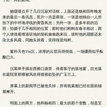
她缓缓点开了几日沉寂对话框，上面还是杨裕田昨晚发
来的最后一条讯息，照片一共是两张。一张是他独自一人所
拍下的中环海岸线的黄昏风光；另外一张，是多年前的旧
照；拍摄于几乎相同的位置，那时他们刚刚在春丰相识，两
个人便借着维港驻地的契机偷偷跑来玩，彼时他的眉眼还未
染太多风霜，同她头挨着，笑得很是纯粹。
窗外天色Yin沉，浓厚的云层压得很低，一场骤雨似乎酝
酿已久。
沉翯单手插在西裤口袋里，倚着客厅的落地窗，目光落
在庭院里那棵被风吹得摇摇欲坠的广玉兰上。
屏幕上的新闻早已被他关掉，所有线索都已经在面前铺
展摊开。
明面上的两方，他和杨裕田；最大的那个变数，却是艾