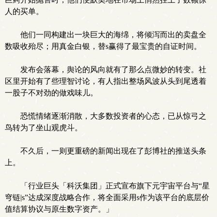
人的买单。
他们一同构建出一块巨大的海绵，将倾泻而出的卖盘全
数吸收殆尽；用真金白银，替s赢得了最宝贵的自证时间。
发布会落幕，舆论的风向就有了那么点微妙的转变。社
区里开始有了些理智讨论，有人指出整场风波从头到尾透着
一股子不对劲的做戏味儿。
恐慌情绪逐渐消散，大多数投资者的心态，已从惊弓之
鸟转为了坐山观虎斗。
不久后，一则更重磅的新闻出现在了彭博社的推送头条
上。
「行业巨头「科沃集团」正式宣布旗下元宇宙平台与“星
穹链|s”达成深度战略合作，将全面采用s作为该平台的底层价
值结算协议与原生数字资产。」