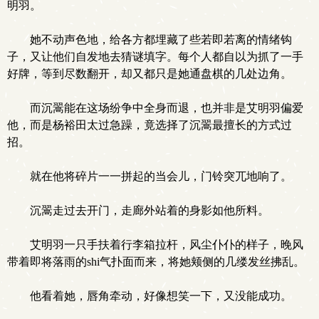
明羽。
她不动声色地，给各方都埋藏了些若即若离的情绪钩
子，又让他们自发地去猜谜填字。每个人都自以为抓了一手
好牌，等到尽数翻开，却又都只是她通盘棋的几处边角。
而沉翯能在这场纷争中全身而退，也并非是艾明羽偏爱
他，而是杨裕田太过急躁，竟选择了沉翯最擅长的方式过
招。
就在他将碎片一一拼起的当会儿，门铃突兀地响了。
沉翯走过去开门，走廊外站着的身影如他所料。
艾明羽一只手扶着行李箱拉杆，风尘仆仆的样子，晚风
带着即将落雨的shi气扑面而来，将她颊侧的几缕发丝拂乱。
他看着她，唇角牵动，好像想笑一下，又没能成功。