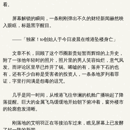
看。
屏幕解锁的瞬间，一条刚刚弹出不久的财经新闻赫然映
入眼眶，标题黑字醒目。
——「独家！to创始人于今日凌晨在维港坠楼身亡」
文章不长，回顾了这个币圈新贵短暂而辉煌的上升史，
附了一张他年轻时的照片，照片里的男人笑容灿烂，意气风
发。而评论区里早已炸开了锅。唏嘘的有，落井下石的也
有，还有不少自称是受害者的投资人，一条条地罗列着罪
证，字里行间满是怨毒的诅咒。
几乎是同一时间，从维港飞往华澜的机舱广播响起了降
落提醒。巨大的金属飞鸟缓缓地开始朝下俯冲着，窗外楼市
的轮廓愈发清晰。
刚落地的艾明羽正在等接泊车过来，瞧见屏幕上已发酵
了好一阵的新闻。