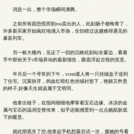
消息一出，整个市场瞬间沸腾。
之前所有因恐慌而割rou卖出的人，此刻肠子都悔青了，
许多新买家开始疯狂地涌入市场，生怕错过这趟难得遇见的
暴富列车。
另一栋大楼内，见证了一切的沉峤此刻站在窗边，看着
手中那份关于s市场异动的最新报告，眼底浮起古怪的笑意。
半月后一个寻常的下午，vcent遣人将一只丝绒盒子送到
了住宅。沉翯拆开，鸽血红暗红色丝绒衬垫下，艳丽又矜贵
的样子,好像天生就该属于艾明羽。
他拿出链子，在指间细细地摩挲着宝石边缘。冰凉的金
属与宝石的温润交替传来，似乎还能感受到一点点她肌肤底
下的暖意。
就此彻底失了控,他拿起手机想最后试一次，拨她的号看