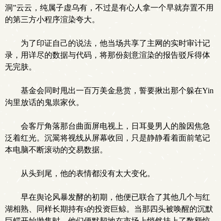
洞”云云，纯属子虚乌有，不过是有心人拿一个早就弃置不用
的第三方小程序渲染夸大。
为了印证自己的说法，他当场共享了主网的实时审计记
录，用详尽的数据与代码，将那份刻意渲染的报告驳斥得体
无完肤。
基金会同时甩出一百万美金悬赏，誓要揪出那个躲在Yin
沟里放话的鬼祟家伙。
会客厅角落那台曲面屏电视上，日耳曼男人的脸因焦急
泛着红光。沉翯将视线从屏幕收回，只是静静看着面前笔记
本电脑不断滚动的交易数据。
从头到尾，他的表情都没有太大变化。
早在舆论风暴发酵的初期，他便已联合了其他几个与红
湖相熟、同样长期持有s的投资巨鲸。当那四头被唤醒的沉默
巨鳄开始抛售时，他们便默契地在市场上悄然挂上了数额惊