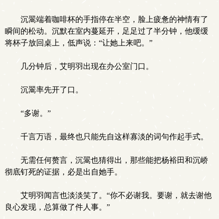
沉翯端着咖啡杯的手指停在半空，脸上疲惫的神情有了
瞬间的松动。沉默在室内蔓延开，足足过了半分钟，他缓缓
将杯子放回桌上，低声说：“让她上来吧。”
几分钟后，艾明羽出现在办公室门口。
沉翯率先开了口。
“多谢。”
千言万语，最终也只能先自这样寡淡的词句作起手式。
无需任何赘言，沉翯也猜得出，那些能把杨裕田和沉峤
彻底钉死的证据，必是出自她手。
艾明羽闻言也淡淡笑了。“你不必谢我。要谢，就去谢他
良心发现，总算做了件人事。”