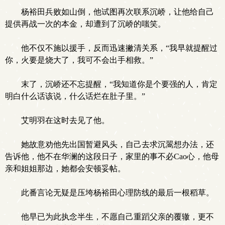
杨裕田兵败如山倒，他试图再次联系沉峤，让他给自己
提供再战一次的本金，却遭到了沉峤的嗤笑。
他不仅不施以援手，反而迅速撇清关系，“我早就提醒过
你，火要是烧大了，我可不会出手相救。”
末了，沉峤还不忘提醒，“我知道你是个要强的人，肯定
明白什么话该说，什么话烂在肚子里。”
艾明羽在这时去见了他。
她故意劝他先出国暂避风头，自己去求沉翯想办法，还
告诉他，他不在华澜的这段日子，家里的事不必Cao心，他母
亲和姐姐那边，她都会安顿妥帖。
此番言论无疑是压垮杨裕田心理防线的最后一根稻草。
他早已为此执念半生，不愿自己重蹈父亲的覆辙，更不