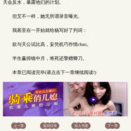
天会反水，暴露他们的计划。
但艾不一样，她无所谓录音曝光。
我甚至在一开始就给杨写好了判词：
欲与天公试比高，妄凭机巧作情chao。
半生赢得镜中月，将死还擎赠卿刀。
本章已阅读完毕(请点击下一章继续阅读!)
上一章
返回目录
加入书签
下一章