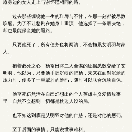
愿身边的女人走上与谢怀瑾相同的路。
过去那些缠绕他一生的耻辱与不甘，在那一刻都被尽数
唤醒。为了不让悲剧在她身上重演，他选择了一条最决绝，
却也最能保全她的退路。
只要他死了，所有债务也将两清，不会拖累艾明羽与家
人。
抱着必死之心，杨裕田将二人合谋的证据悉数交给了艾
明羽，他以为，只要她手握沉峤的把柄，未来在面对沉翯的
压力时，便多了一重掣肘的筹码，随时可以联合沉峤自保。
他至死仍然活在自己幻想出的个人英雄主义爱情故事
里，自然不会想到一切都是枕边人设的局。
也不知这到底是艾明羽对他的仁慈，还是对他的惩罚。
至于后面的事情，只能说世事难料。