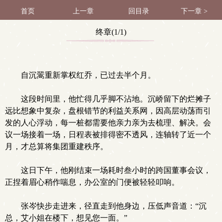
首页
上一章
回目录
下一章 >
终章(1/1)
自沉翯重新掌权红乔，已过去半个月。
这段时间里，他忙得几乎脚不沾地。沉峤留下的烂摊子
远比想象中复杂，盘根错节的利益关系网，因高层动荡而引
发的人心浮动，每一桩都需要他亲力亲为去梳理、解决。会
议一场接着一场，日程表被排得密不透风，连轴转了近一个
月，才总算将集团重建秩序。
这日下午，他刚结束一场耗时叁小时的跨国董事会议，
正捏着眉心稍作喘息，办公室的门便被轻轻叩响。
张岑快步走进来，径直走到他身边，压低声音道：“沉
总，艾小姐在楼下，想见您一面。”