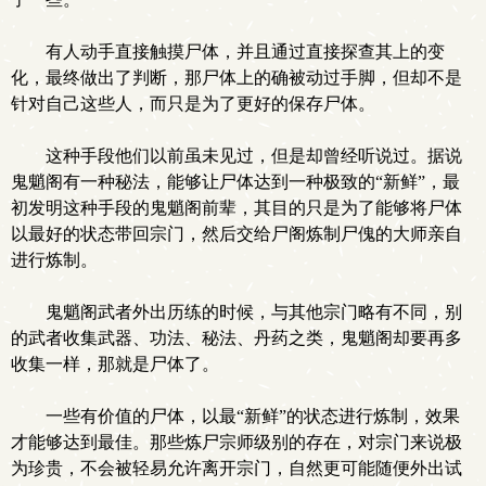
有人动手直接触摸尸体，并且通过直接探查其上的变
化，最终做出了判断，那尸体上的确被动过手脚，但却不是
针对自己这些人，而只是为了更好的保存尸体。
这种手段他们以前虽未见过，但是却曾经听说过。据说
鬼魈阁有一种秘法，能够让尸体达到一种极致的“新鲜”，最
初发明这种手段的鬼魈阁前辈，其目的只是为了能够将尸体
以最好的状态带回宗门，然后交给尸阁炼制尸傀的大师亲自
进行炼制。
鬼魈阁武者外出历练的时候，与其他宗门略有不同，别
的武者收集武器、功法、秘法、丹药之类，鬼魈阁却要再多
收集一样，那就是尸体了。
一些有价值的尸体，以最“新鲜”的状态进行炼制，效果
才能够达到最佳。那些炼尸宗师级别的存在，对宗门来说极
为珍贵，不会被轻易允许离开宗门，自然更可能随便外出试