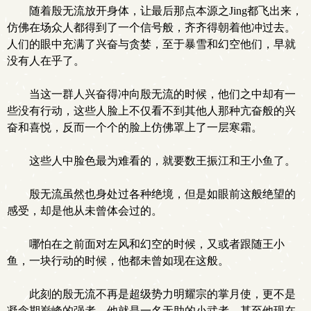
随着殷无流放开身体，让最后那点本源之Jing都飞出来，
仿佛在场众人都得到了一个信号般，齐齐得朝着他冲过去。
人们的眼中充满了兴奋与贪婪，至于暴雪和幻空他们，早就
没有人在乎了。
当这一群人兴奋得冲向殷无流的时候，他们之中却有一
些没有行动，这些人脸上不仅看不到其他人那种亢奋般的兴
奋和喜悦，反而一个个的脸上仿佛罩上了一层寒霜。
这些人中脸色最为难看的，就要数王振江和王小鱼了。
殷无流虽然也身处过各种绝境，但是如眼前这般绝望的
感受，却是他从未曾体会过的。
哪怕在之前面对左风和幻空的时候，又或者跟随王小
鱼，一块行动的时候，他都未曾如现在这般。
此刻的殷无流不再是超级势力明耀宗的掌月使，更不是
凝念期巅峰的强者，他就是一名无助的小武者。甚至他现在