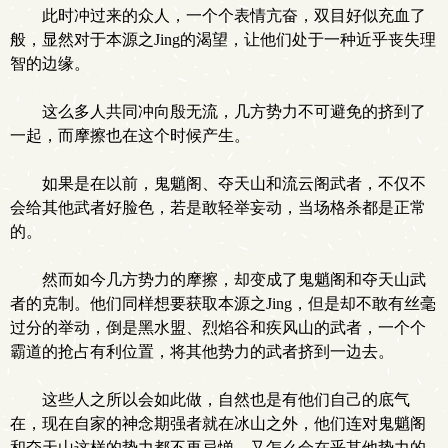
此时冲过来的众人，一个个表情亢奋，双目好似充血了
般，显然对于本源之Jing的渴望，让他们处于一种近乎丧失理
智的边缘。
这么多人共同冲向殷无流，几方势力不可避免的挤到了
一起，而摩擦也在这个时候产生。
如果是在以前，鬼魈阁、夺天山和流云阁武者，不仅不
会给其他武者好脸色，若是敢轻举妄动，当场格杀都是正常
的。
然而如今几方势力的摩擦，却变成了鬼魈阁和夺天山武
者的克制。他们同样想要获取本源之Jing，但是却不敢有丝毫
过分的举动，倒是黑水盟、烈焰谷和疾风山的武者，一个个
霸道的抢占有利位置，将其他势力的武者挤到一边去。
这些人之所以会如此做，自然也是有他们自己的底气
在，现在自家的神念期强者就在冰山之外，他们连对鬼魈阁
和夺天山这样的势力都不再忌惮，又怎么会在乎其他势力的