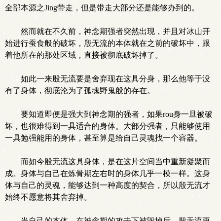
全部本源之Jing带走，但是带走大部分还是能够办到的。
然而就在不久前，神念期强者突然出现，并且对冰山开
始进行蚕食般的破坏，殷无流的本体就在之前的破坏中，跟
着他所在的那处区域，直接被彻底破坏掉了。
如此一来殷无流要是舍弃现在这具分身，那么他等于没
有了身体，彻底沦为了孤魂野鬼般的存在。
要知道即便是强大到神念期的强者，如果rou身一旦被破
坏，也很难得到一具适合的身体。大部分强者，只能够使用
一具勉强能用的身体，甚至算是给自己灵魂找一个容器。
而如今殷无流这具身体，是在这片空间当中重新凝聚而
成。身体与自己在炼骨期左右时的身体几乎一模一样。这身
体与自己的灵魂，能够达到一种高度的契合，所以殷无流才
始终不愿意将其舍弃掉。
当自己的本体，在神念期的攻击下被毁掉后，殷无流更