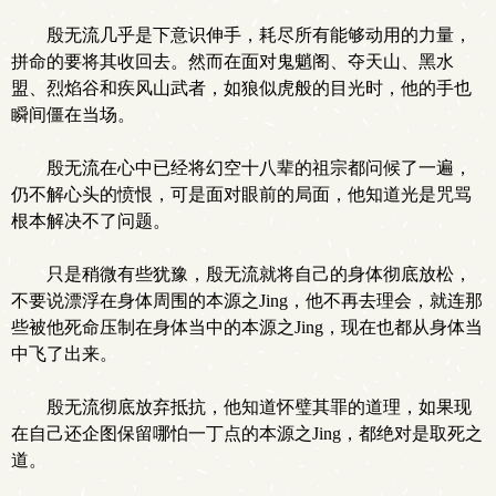
殷无流几乎是下意识伸手，耗尽所有能够动用的力量，
拼命的要将其收回去。然而在面对鬼魈阁、夺天山、黑水
盟、烈焰谷和疾风山武者，如狼似虎般的目光时，他的手也
瞬间僵在当场。
殷无流在心中已经将幻空十八辈的祖宗都问候了一遍，
仍不解心头的愤恨，可是面对眼前的局面，他知道光是咒骂
根本解决不了问题。
只是稍微有些犹豫，殷无流就将自己的身体彻底放松，
不要说漂浮在身体周围的本源之Jing，他不再去理会，就连那
些被他死命压制在身体当中的本源之Jing，现在也都从身体当
中飞了出来。
殷无流彻底放弃抵抗，他知道怀璧其罪的道理，如果现
在自己还企图保留哪怕一丁点的本源之Jing，都绝对是取死之
道。