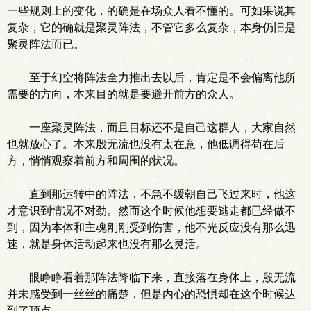
一些规则上的变化，的确是在场众人看不懂的。可如果说其
复杂，它的确就是聚灵阵法，不管它多么复杂，本身仍旧是
聚灵阵法而已。
至于幻空将阵法全力推出去以后，肯定是不会偏离他所
需要的方向，本来目的就是要避开前方的众人。
一座聚灵阵法，而且目标还不是自己这群人，大家自然
也就放心了。本来殷无流也没有太在意，他低调得苟在后
方，悄悄观察着前方和周围的状况。
直到那运转中的阵法，不急不缓朝自己飞过来时，他这
才意识到情况不对劲。然而这个时候他想要逃走都已经做不
到，因为本体和主魂刚刚受到伤害，他不光反应没有那么迅
速，就是身体活动起来也没有那么灵活。
眼睁睁看着那阵法降临下来，直接落在身体上，殷无流
并未感受到一丝丝的痛楚，但是内心的恐惧却在这个时候达
到了顶点。