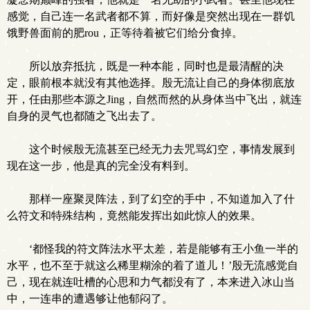
感觉，自己连一名武者都不算，而好像是突然出现在一群饥
饿野兽面前的肥rou，正等待着被它们给分食掉。
所以放弃抵抗，既是一种本能，同时也是最清醒的决
定，眼前根本就没有其他选择。殷无流让自己的身体彻底放
开，任由那些本源之Jing，自然而然的从身体当中飞出，就连
自身的灵气也都随之飞出去了。
这个时候殷无流甚至已经无力去咒骂幻空，事情发展到
现在这一步，他是真的完全没有料到。
那样一座聚灵阵法，到了幻空的手中，不知道加入了什
么符文和特殊结构，竟然能发挥出如此惊人的效果。
‘都怪我的符文阵法水平太差，若是能够有王小鱼一半的
水平，也不至于就这么稀里糊涂的着了道儿！’殷无流感觉自
己，现在就连吐槽的心思和力气都没有了，本来进入冰山当
中，一连串的遭遇够让他郁闷了。