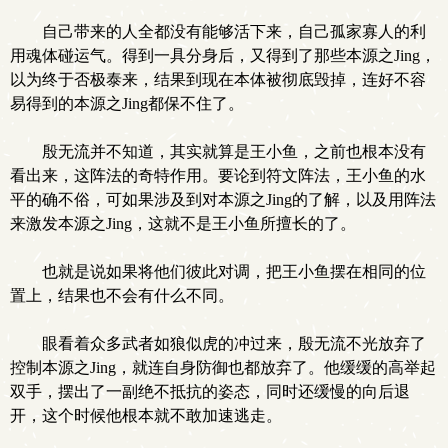
自己带来的人全都没有能够活下来，自己孤家寡人的利
用魂体碰运气。得到一具分身后，又得到了那些本源之Jing，
以为终于否极泰来，结果到现在本体被彻底毁掉，连好不容
易得到的本源之Jing都保不住了。
殷无流并不知道，其实就算是王小鱼，之前也根本没有
看出来，这阵法的奇特作用。要论到符文阵法，王小鱼的水
平的确不俗，可如果涉及到对本源之Jing的了解，以及用阵法
来激发本源之Jing，这就不是王小鱼所擅长的了。
也就是说如果将他们彼此对调，把王小鱼摆在相同的位
置上，结果也不会有什么不同。
眼看着众多武者如狼似虎的冲过来，殷无流不光放弃了
控制本源之Jing，就连自身防御也都放弃了。他缓缓的高举起
双手，摆出了一副绝不抵抗的姿态，同时还缓慢的向后退
开，这个时候他根本就不敢加速逃走。