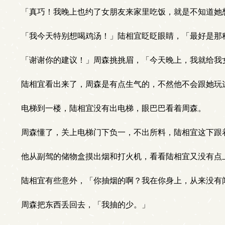
「真巧！我晚上也约了女朋友来家里吃饭，就是不知道她
「我今天特别想喝鸡汤！」陆相宜眨眨眼睛，「最好是那种汤
「谢谢你的建议！」周森挑挑眉，「今天晚上，我就给我
陆相宜看出来了，周森是有点生气的，不然他不会跟她玩
电梯到一楼，陆相宜没有出电梯，眼巴巴看着周森。
周森懂了，关上电梯门下负一，不出所料，陆相宜这下跟
他从副驾的储物盒摸出烟和打火机，看看陆相宜又没有点
陆相宜有些意外，「你抽烟的啊？我在你身上，从来没有
周森把东西丢回去，「我抽的少。」