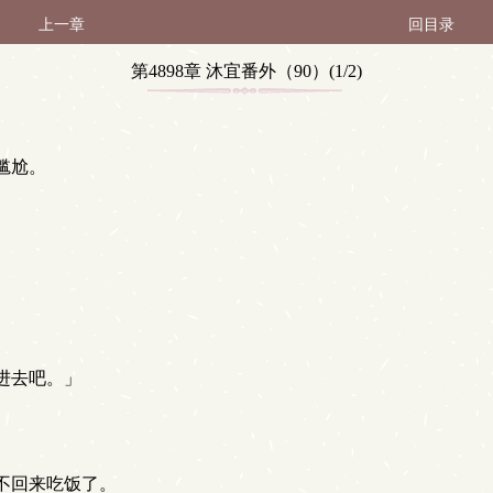
上一章
回目录
第4898章 沐宜番外（90）(1/2)
尴尬。
进去吧。」
不回来吃饭了。