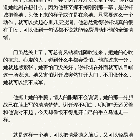
道她此刻在想什么，因为他甚至挥不掉刚刚那一幕，是谢钎
城抱着她，头低下来的样子或许是在亲她。只需要这么一个
动作，就可以掀起心里几层波澜。他忽然觉得谢钎城真的很
有手段，可以做到一句话都不说就能轻易调动起他的全部情
绪。
门虽然关上了，可总有风钻着缝隙吹过来，把她的心吹
的拔凉。心虚的人，碰到什么事都会受怕。他靠过来一分，
她就越感紧张，她害怕门没关好，谢钎城在外面就可以目睹
这一场表演。她又害怕谢钎城突然打开大门，不用做什么，
她就可以溃不成军。
他抓上她的手腕，情人的眼睛不会说谎，她的那一分胆
战已在脸上写的清清楚楚。谢钎烨不明白，明明昨天还哭着
和他说对不起，今天却像恨不得甩开自己的手立马逃走一
样。
就是这样一个她，可以把情爱抛之脑后，又可以轻易地