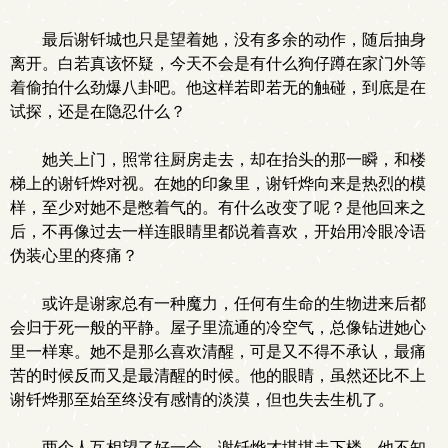
最后谢钎城也只是望着她，没有多余的动作，随后抽身
离开。白若真该怀疑，今天不会是有什么狗仔蹲在家门外等
着偷拍什么劲爆八卦吧。他这样若即若无的触碰，到底是在
试探，还是在隐忍什么？
她关上门，照常往厨房走去，却在抬头的那一瞬，和楼
梯上的谢钎烨对视。在她的印象里，谢钎烨向来是热烈的模
样，至少对她不是憋着气的。有什么改变了呢？是他回来之
后，不再像过去一样连眼睛里都说着喜欢，开始用冷眼冷语
伪装心里的疼痛？
或许是谢家总有一种魔力，任何有生命的生物进来后都
会归于死一般的平静。屋子里流通的冷空气，总像钻进她心
里一样寒。她不是那么喜欢清醒，可是又不得不承认，最痛
苦的时候反而又是最清醒的时候。他的眼睛，虽然还比不上
谢钎烨那至始至终没有感情的淡漠，但也失去生机了。
两个人互相望了好一会，谢钎烨才堪堪走下楼。他不知