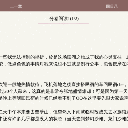
上一章
回目录
分卷阅读1(1/2)
一些我无法控制的挫折，於是这场澎湖之旅成了我的心灵支柱，
荣，做点色色的事情对我来说也不过就是例行公事，包含按摩在
迎一般地热情款待，飞机落地之後直接搭民宿的车回民宿che，
超过20个人敲来，这真的是非常夸张地盛情难却！可是因为第一
是晚上等我回民宿的时候已经看不到了QQ在这里要先跟大家说
二天中午本来要去奎壁山，但突然又下雨就临时改成先去水族馆
中还有许多几乎都是没人的状态（当天去到梦幻沙滩、龙门沙滩