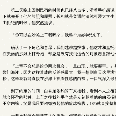
第二天晚上回到民宿的时候也已经八点多，滑着手机想说
下就先开了他的脸照和屌照，长相就是普通的清纯可爱大学生
由拒绝的时候，他突然提议。
「你可以在沙滩上干我吗？」我整个Jing神都来了。
确认了一下角色和意愿，我们越聊越投缘，他这才和盘托
在美丽的沙滩上打野炮，却总是没有找到适合的对象愿意跟他
『上帝不会总是给你两次机会，一旦出现，就要握牢。』那
隘门海滩，因为这样造成的反差感最大，我一想到白天这里满
松，这样我就能直接在沙滩上抓着性感的白袜，一口气深入最
到了约定的时间，白袜弟依约骑车来接我，看到本人之後
就会怀孕的那种。上车之後我的手当然是立刻朝着他的凶器招
不穿内裤，於是我只要稍微撩起他的篮球裤脚，18/5就直接
一开始我还会避开路人的眼光，但我看白袜弟似乎已经上