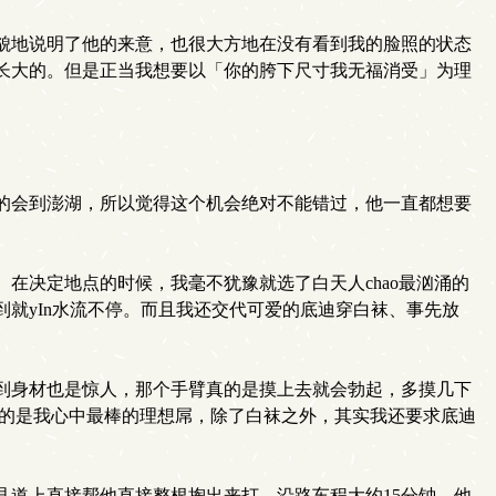
貌地说明了他的来意，也很大方地在没有看到我的脸照的状态
长大的。但是正当我想要以「你的胯下尺寸我无福消受」为理
的会到澎湖，所以觉得这个机会绝对不能错过，他一直都想要
在决定地点的时候，我毫不犹豫就选了白天人chao最汹涌的
就yIn水流不停。而且我还交代可爱的底迪穿白袜、事先放
到身材也是惊人，那个手臂真的是摸上去就会勃起，多摸几下
真的是我心中最棒的理想屌，除了白袜之外，其实我还要求底迪
道上直接帮他直接整根掏出来打，沿路车程大约15分钟，他