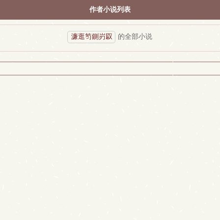
作者小说列表
濂逛笉鍘岃叞
的全部小说