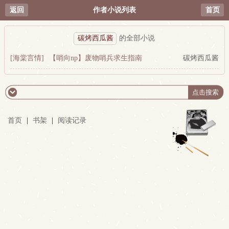
返回
作者小说列表
首页
碳烤西瓜酱
的全部小说
[海棠言情]
【哨向np】废物哨兵求生指南
碳烤西瓜酱
首页
|
书架
|
阅读记录