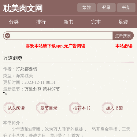
耽美肉文网
繁體
登录
书架
分类
排行
新书
完本
足迹
喜欢本站请下载app,无广告阅读
本站必读
万道剑尊
作者：
打死都要钱
类型：海棠耽美
更新时间：2023-12-11 08:31
最新章节：
万道剑尊 第4497节
">
从头阅读
章节目录
推荐本书
加入书架
本书简介：
少年遭挚ai背叛，沦为万人唾弃的叛徒，一怒开启金手指，三天
升了十八级，决战之日，挚ai懵了！ 首发：