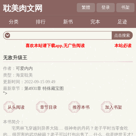
耽美肉文网
繁體
登录
书架
分类
排行
新书
完本
足迹
喜欢本站请下载app,无广告阅读
本站必读
无敌升级王
作者：
可爱内内
类型：海棠耽美
更新时间：2022-09-15 09:49
最新章节：
第4931章 特殊藏宝图
">
从头阅读
章节目录
推荐本书
加入书架
本书简介：
宅男林飞穿越到异界大陆.... 很神奇的丹药？老子平时当零食吃
的... 很厉害的武功秘籍？老子可以打包出售了... 什么...你是绝世天才?