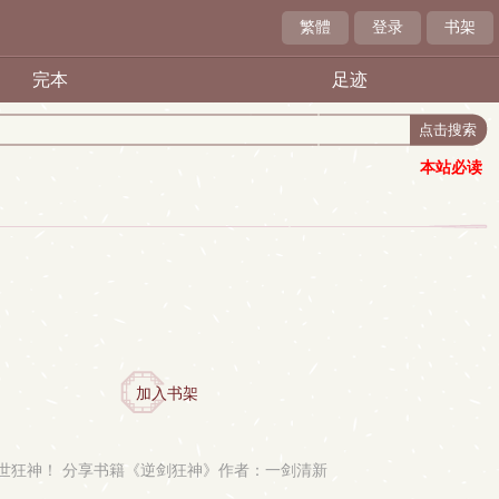
繁體
登录
书架
完本
足迹
本站必读
加入书架
世狂神！ 分享书籍《逆剑狂神》作者：一剑清新