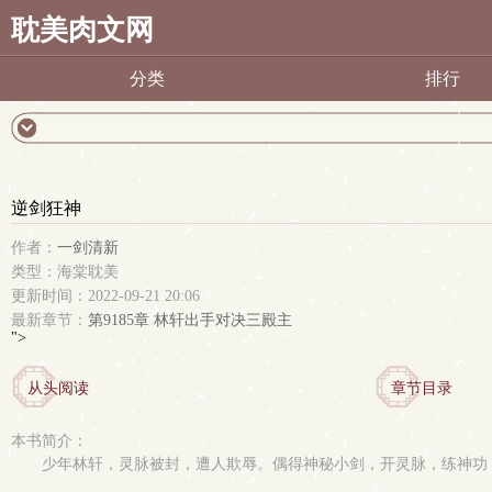
耽美肉文网
分类
排行
逆剑狂神
作者：
一剑清新
类型：海棠耽美
更新时间：2022-09-21 20:06
最新章节：
第9185章 林轩出手对决三殿主
">
从头阅读
章节目录
本书简介：
少年林轩，灵脉被封，遭人欺辱。偶得神秘小剑，开灵脉，练神功