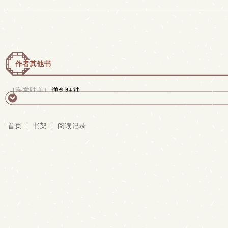
作者其他书
[海棠耽美]
逆剑狂神
首页
|
书架
|
阅读记录