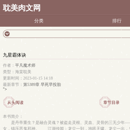
耽美肉文网
分类
排行
九星霸体诀
作者：
平凡魔术师
类型：海棠耽美
更新时间：2023-01-15 14:18
最新章节：
第5389章 早死早投胎
">
从头阅读
章节目录
本书简介：
是丹帝重生？是融合灵魂？被盗走灵根、灵血、灵骨的三无少年
女，镇压恶鬼邪神。 江湖传闻：龙尘一到，地吼天啸。龙尘一出，