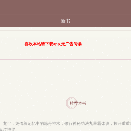
新书
喜欢本站请下载app,无广告阅读
推荐本书
——龙尘，凭借着记忆中的炼丹神术，修行神秘功法九星霸体诀，拨开重
鬼泣神哭。