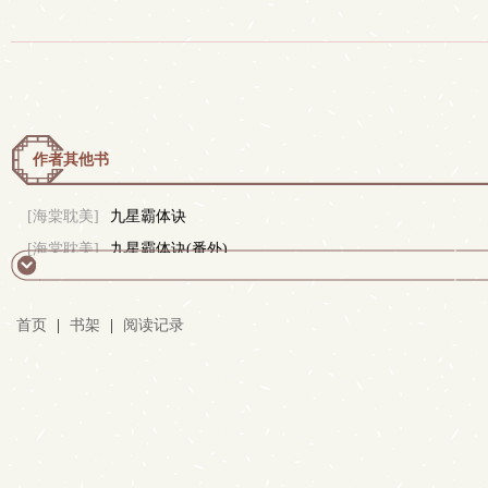
作者其他书
[海棠耽美]
九星霸体诀
[海棠耽美]
九星霸体诀(番外)
首页
|
书架
|
阅读记录