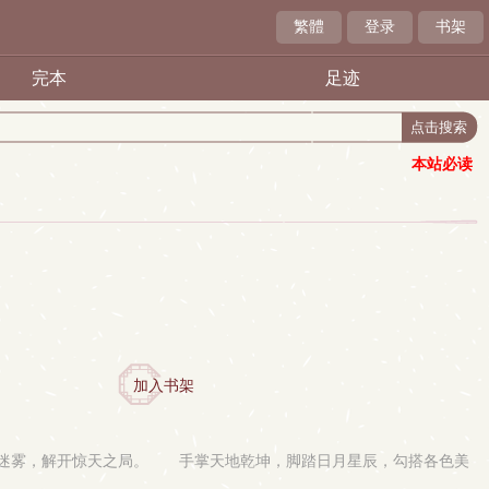
繁體
登录
书架
完本
足迹
本站必读
加入书架
重迷雾，解开惊天之局。 手掌天地乾坤，脚踏日月星辰，勾搭各色美