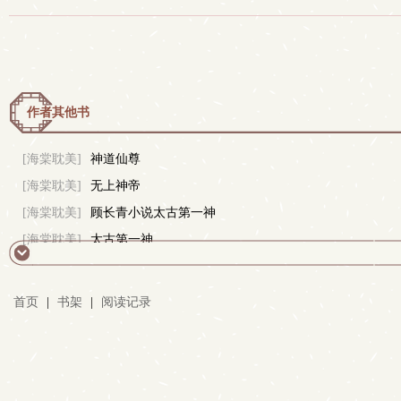
作者其他书
[海棠耽美]
神道仙尊
[海棠耽美]
无上神帝
[海棠耽美]
顾长青小说太古第一神
[海棠耽美]
太古第一神
首页
|
书架
|
阅读记录