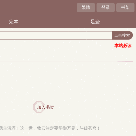
繁體
登录
书架
完本
足迹
本站必读
加入书架
我主沉浮！这一世，牧云注定要掌御万界，斗破苍穹！