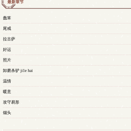
最新章节
蠢笨
尾戒
拉古萨
好运
照片
卸磨杀驴 ji1e hai
温情
暖意
攻守易形
烟头