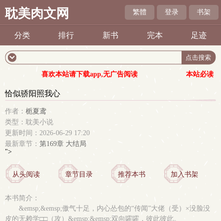
耽美肉文网
繁體
登录
书架
分类
排行
新书
完本
足迹
喜欢本站请下载app,无广告阅读
本站必读
恰似骄阳照我心
作者：
栀夏鸢
类型：耽美小说
更新时间：2026-06-29 17:20
最新章节：
第169章 大结局
">
从头阅读
章节目录
推荐本书
加入书架
本书简介：
&emsp;&emsp;傲气十足，内心怂包的“传闻”大佬（受）×没脸没
皮的无赖学□□（攻）&emsp;&emsp;双向嚯嚯，彼此彼此。